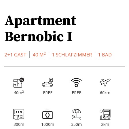
Apartment
Bernobic I
2
2+1 GAST
40 M
1 SCHLAFZIMMER
1 BAD
2
40m
FREE
FREE
60km
300m
1000m
350m
2km