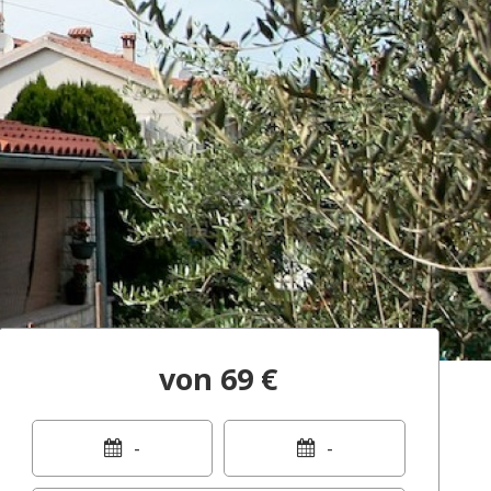
von 69 €
-
-