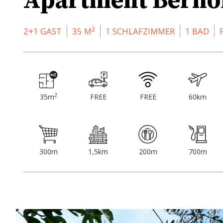
Apartment Bernob
2
2+1 GAST
35 M
1 SCHLAFZIMMER
1 BAD
2
35m
FREE
FREE
60km
300m
1,5km
200m
700m