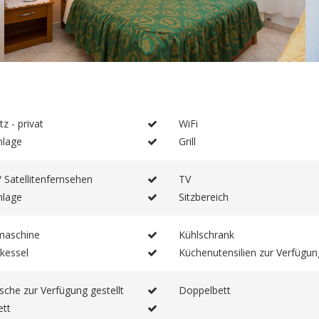
z - privat
WiFi
nlage
Grill
/ Satellitenfernsehen
TV
nlage
Sitzbereich
maschine
Kühlschrank
kessel
Küchenutensilien zur Verfügung
che zur Verfügung gestellt
Doppelbett
ett