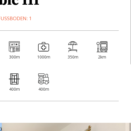
ic III
FUSSBODEN: 1
300m
1000m
350m
2km
400m
400m