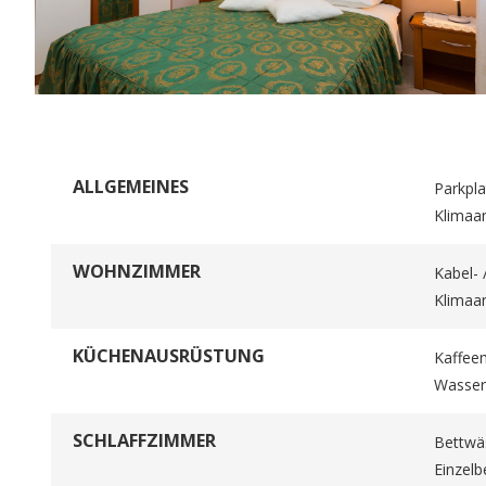
ALLGEMEINES
Parkplat
Klimaa
WOHNZIMMER
Kabel- 
Klimaa
KÜCHENAUSRÜSTUNG
Kaffee
Wasser
SCHLAFFZIMMER
Bettwäs
Einzelb