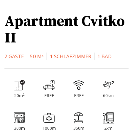
Apartment Cvitko
II
2
2 GÄSTE
50 M
1 SCHLAFZIMMER
1 BAD
2
50m
FREE
FREE
60km
300m
1000m
350m
2km