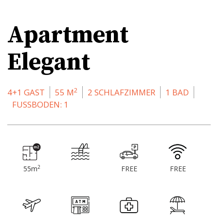
Apartment
Elegant
2
4+1 GAST
55 M
2 SCHLAFZIMMER
1 BAD
FUSSBODEN: 1
2
55m
FREE
FREE