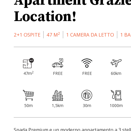
Apartment Grazie
Location!
2
2+1 OSPITE
47 M
1 CAMERA DA LETTO
1 B
2
47m
FREE
FREE
60km
50m
1,5km
30m
1000m
Spada Premium e un moderno appartamento a 3 stelle s