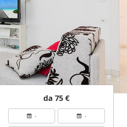
da 75 €
-
-