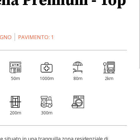
lla Premium - Top
AGNO
PAVIMENTO: 1
50m
1000m
80m
2km
200m
300m
ituato in una tranquilla zona residenziale di