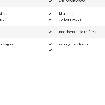
Aria condizionata
atore
Microonde
fero
bollitore acqua
o
Biancheria da letto fornita
da bagno
Asciugamani forniti