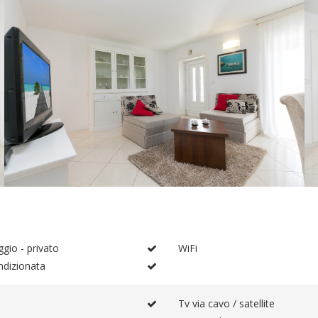
gio - privato
WiFi
ndizionata
Tv via cavo / satellite