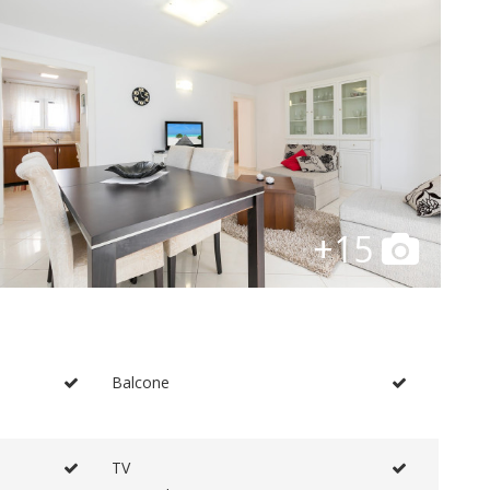
+15
Balcone
TV