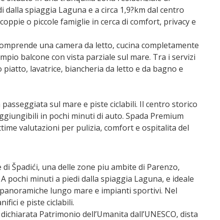
di dalla spiaggia Laguna e a circa 1,9?km dal centro
r coppie o piccole famiglie in cerca di comfort, privacy e
comprende una camera da letto, cucina completamente
io balcone con vista parziale sul mare. Tra i servizi
o piatto, lavatrice, biancheria da letto e da bagno e
 passeggiata sul mare e piste ciclabili. Il centro storico
aggiungibili in pochi minuti di auto. Spada Premium
time valutazioni per pulizia, comfort e ospitalita del
di Špadići, una delle zone piu ambite di Parenzo,
. A pochi minuti a piedi dalla spiaggia Laguna, e ideale
e panoramiche lungo mare e impianti sportivi. Nel
fici e piste ciclabili.
na dichiarata Patrimonio dell’Umanita dall’UNESCO, dista