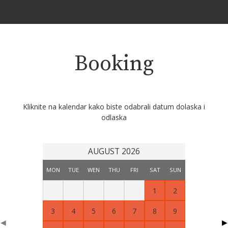
Booking
Kliknite na kalendar kako biste odabrali datum dolaska i
odlaska
AUGUST 2026
MON
TUE
WEN
THU
FRI
SAT
SUN
1
2
3
4
5
6
7
8
9
◀
▶