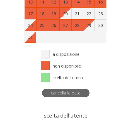
10
11
12
13
14
15
16
17
18
19
20
21
22
23
24
25
26
27
28
29
30
31
a disposizione
non disponibile
scelta dell'utente
cancella le date
scelta dell'utente