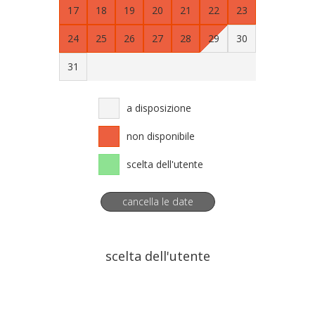
17
18
19
20
21
22
23
24
25
26
27
28
29
30
31
a disposizione
non disponibile
scelta dell'utente
cancella le date
scelta dell'utente