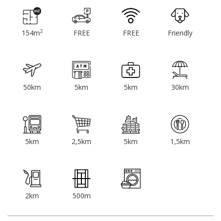
2
154m
FREE
FREE
Friendly
50km
5km
5km
30km
5km
2,5km
5km
1,5km
2km
500m