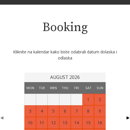
Booking
Kliknite na kalendar kako biste odabrali datum dolaska i
odlaska
AUGUST 2026
MON
TUE
WEN
THU
FRI
SAT
SUN
1
2
3
4
5
6
7
8
9
◀
▶
10
11
12
13
14
15
16