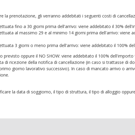
are la prenotazione, gli verranno addebitati i seguenti costi di cancella
tuata fino a 30 giorni prima dell'arrivo: viene addebitato il 30% dell'i
ettuata al massimo 29 e al minimo 14 giorni prima dell'arrivo: viene ad
ttuata 3 giorni o meno prima dell'arrivo: viene addebitato il 100% dell
rivo previsto oppure il NO SHOW: viene addebitato il 100% dell'importo
a di ricezione della notifica di cancellazione (in caso si trattasse di d
 primo giorno lavorativo successivo). In caso di mancato arrivo o arr
ione.
ficare la data di soggiorno, il tipo di struttura, il tipo di alloggio opp