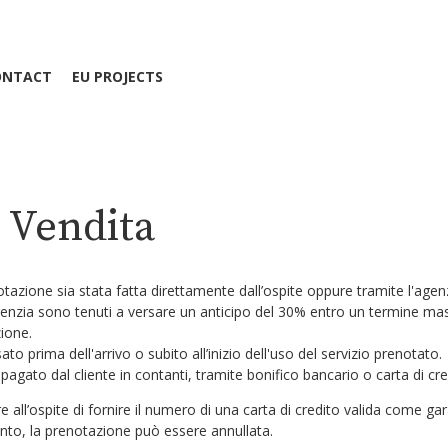
ONTACT
EU PROJECTS
 Vendita
azione sia stata fatta direttamente dall’ospite oppure tramite l'agenz
agenzia sono tenuti a versare un anticipo del 30% entro un termine ma
ione.
sato prima dell'arrivo o subito all’inizio dell'uso del servizio prenotato.
r pagato dal cliente in contanti, tramite bonifico bancario o carta di cre
dere all’ospite di fornire il numero di una carta di credito valida come 
nto, la prenotazione può essere annullata.