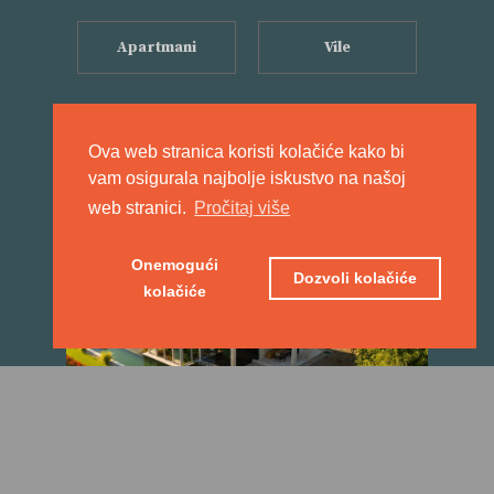
Apartmani
Vile
Ova web stranica koristi kolačiće kako bi
vam osigurala najbolje iskustvo na našoj
web stranici.
Pročitaj više
Onemogući
Dozvoli kolačiće
kolačiće
CASA BOTANICA
A