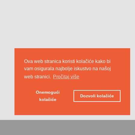
Ova web stranica koristi kolačiće kako bi
vam osigurala najbolje iskustvo na našoj
web stranici.
Pročitaj više
Onemogući
Dozvoli kolačiće
kolačiće