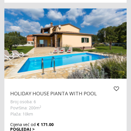
HOLIDAY HOUSE PIANTA WITH POOL
Broj osoba: 6
2
Površina: 200m
Plaža: 10km
Cijena već od
€ 171.00
POGLEDAJ >