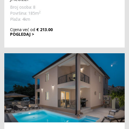
Broj osoba: 8
2
Površina: 185m
Plaža: 4km
Cijena već od
€ 213.00
POGLEDAJ >