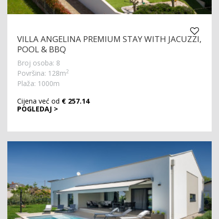
VILLA ANGELINA PREMIUM STAY WITH JACUZZI,
POOL & BBQ
Broj osoba: 8
2
Površina: 128m
Plaža: 1000m
Cijena već od
€ 257.14
POGLEDAJ >