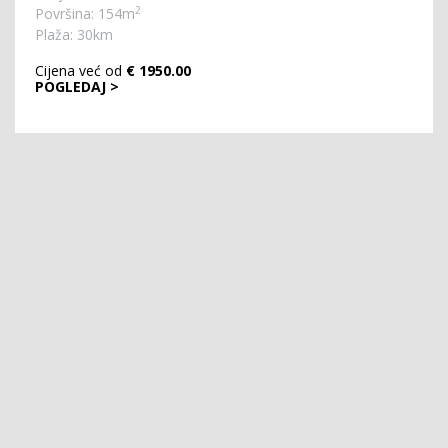
2
Površina: 154m
Plaža: 30km
Cijena već od
€ 1950.00
POGLEDAJ >