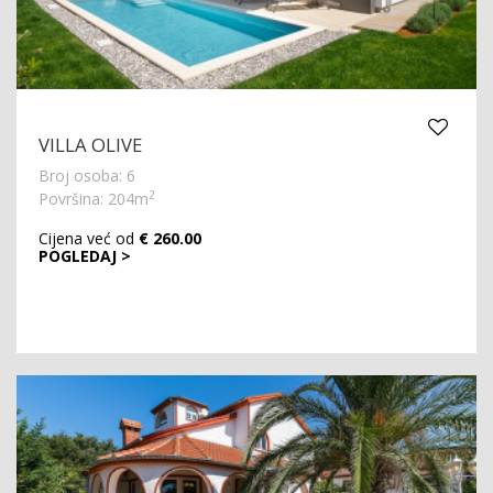
VILLA OLIVE
Broj osoba: 6
2
Površina: 204m
Cijena već od
€ 260.00
POGLEDAJ >