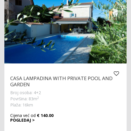
CASA LAMPADINA WITH PRIVATE POOL AND
GARDEN
Broj osoba: 4+2
2
Površina: 83m
Plaža: 16km
Cijena već od
€ 140.00
POGLEDAJ >