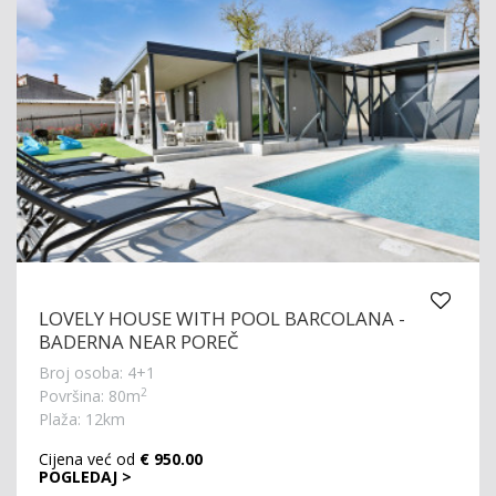
LOVELY HOUSE WITH POOL BARCOLANA -
BADERNA NEAR POREČ
Broj osoba: 4+1
2
Površina: 80m
Plaža: 12km
Cijena već od
€ 950.00
POGLEDAJ >