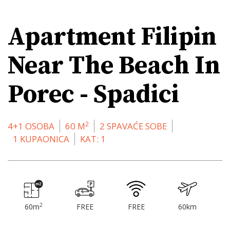
Apartment Filipin
Near The Beach In
Porec - Spadici
2
4+1 OSOBA
60 M
2 SPAVAĆE SOBE
1 KUPAONICA
KAT: 1
2
60m
FREE
FREE
60km