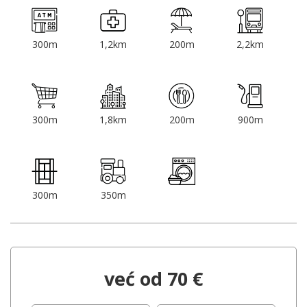
300m
1,2km
200m
2,2km
300m
1,8km
200m
900m
300m
350m
već od 70 €