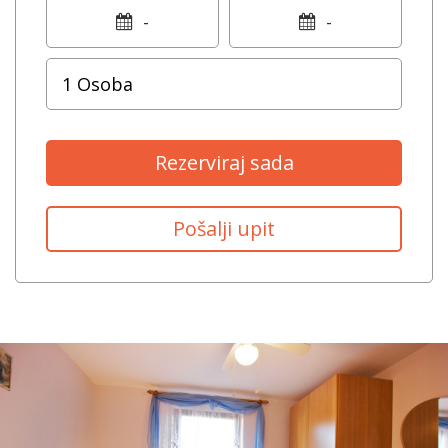
-
-
Rezerviraj sada
Pošalji upit